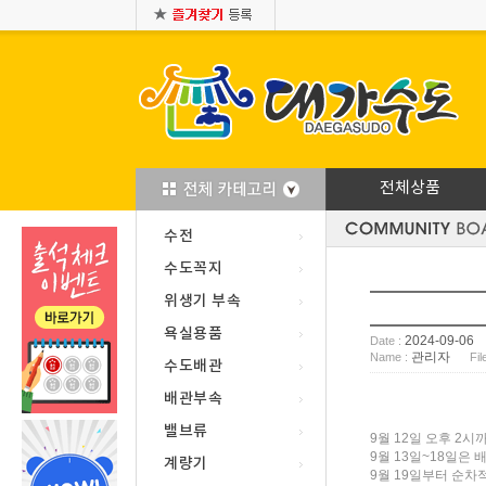
전체상품
수전
수도꼭지
위생기 부속
욕실용품
2024-09-06
Date :
관리자
Name :
Fil
수도배관
배관부속
밸브류
9월 12일 오후 2
9월 13일~18일은
계량기
9월 19일부터 순차