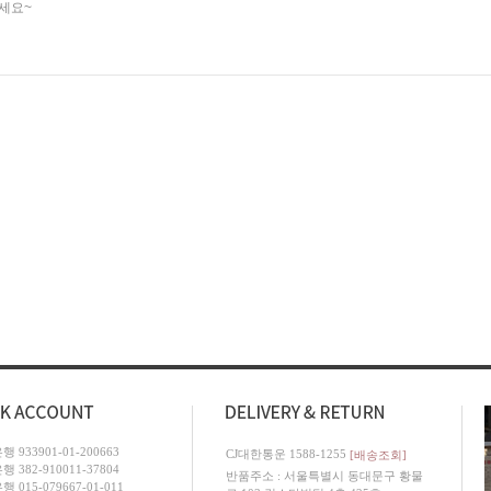
세요~
 933901-01-200663
CJ대한통운 1588-1255
[배송조회]
 382-910011-37804
반품주소 : 서울특별시 동대문구 황물
 015-079667-01-011