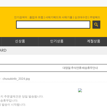
인기검색어 :
폽업과 트랩
|
샤워기헤드와 샤워기줄
|
싱크대수전
|
주방헤드
신상품
인기상품
계절상품
대명절 추석연휴 배송휴무안내
chusukinfo_2024.jpg
e :
시까지 주문결제건은 당일 발송됩니다.
 배송휴무입니다.
적 발송이 시작됩니다.