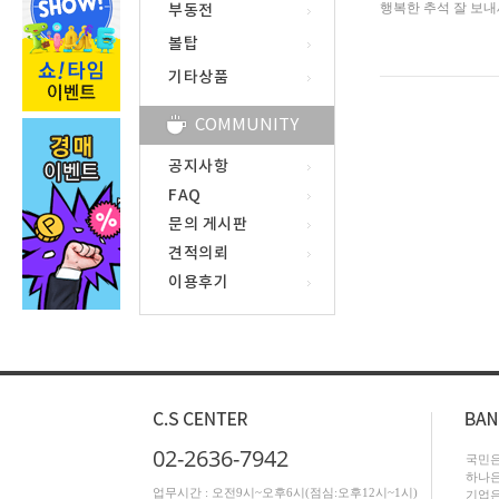
행복한 추석 잘 보내
부동전
볼탑
기타상품
COMMUNITY
공지사항
FAQ
문의 게시판
견적의뢰
이용후기
02-2636-7942
국민은행
하나은행
업무시간 : 오전9시~오후6시(점심:오후12시~1시)
기업은행