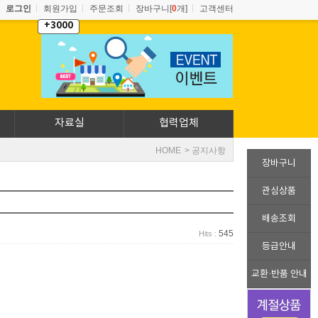
로그인
회원가입
주문조회
장바구니[
0
개]
고객센터
+3000
자료실
협력업체
HOME
> 공지사항
장바구니
관심상품
배송조회
545
Hits :
등급안내
교환·반품 안내