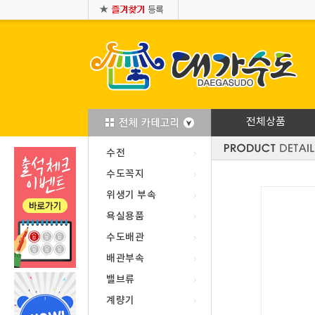
전체상품
수전
수도꼭지
위생기 부속
욕실용품
수도배관
배관부속
밸브류
계량기