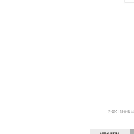
관붙이 앵글밸브, KS 