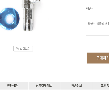
배송비
관붙이 앵글밸브 일