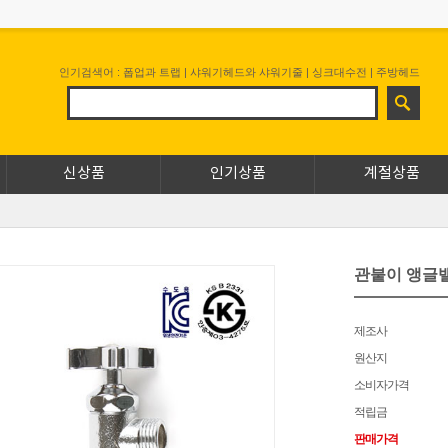
인기검색어 :
폽업과 트랩
|
샤워기헤드와 샤워기줄
|
싱크대수전
|
주방헤드
신상품
인기상품
계절상품
관붙이 앵글밸
제조사
원산지
소비자가격
적립금
판매가격