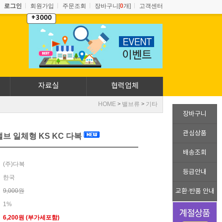
로그인
회원가입
주문조회
장바구니[
0
개]
고객센터
+3000
자료실
협력업체
HOME
밸브류
기타
>
>
장바구니
관심상품
브 일체형 KS KC 다복
배송조회
(주)다복
등급안내
한국
9,000원
교환·반품 안내
1%
6,200
원 (부가세포함)