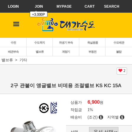
LOGIN
JOIN
MYPAGE
CART
SEARCH
수전
수도꼭지
위생기 부속
욕실용품
수도배관
배관부속
밸브류
계량기
부동전
볼탑
밸브류
기타
2
2구 관붙이 앵글밸브 비데용 조절밸브 KS KC 15A
6,900
상품가
원
적립금
1%
배송비
(조건)
지역별
선택