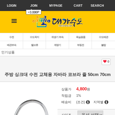
LOGIN
JOIN
MYPAGE
CART
SEARCH
수전
수도꼭지
위생기 부속
욕실용품
수도배관
배관부속
밸브류
계량기
부동전
볼탑
인기상품
0
주방 싱크대 수전 교체용 자바라 코브라 줄 50cm 70cm
4,800
상품가
원
적립금
1%
배송비
(조건)
지역별
사이즈