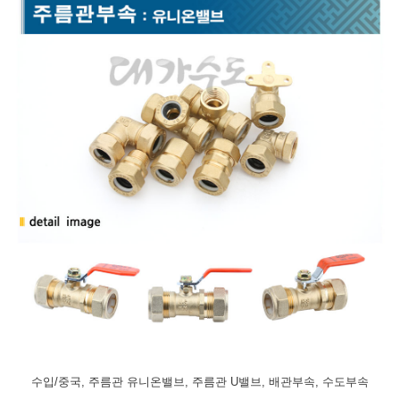
수입/중국, 주름관 유니온밸브, 주름관 U밸브, 배관부속, 수도부속