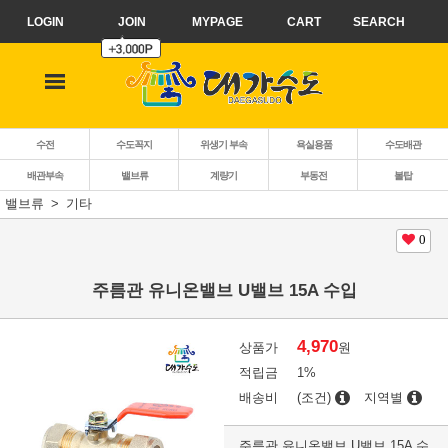
LOGIN
JOIN
MYPAGE
CART
SEARCH
수전
수도꼭지
위생기 부속
욕실용품
수도배관
배관부속
밸브류
계량기
부동전
볼탑
밸브류
기타
0
주름관 유니온밸브 U밸브 15A 수입
4,970
상품가
원
적립금
1%
배송비
(조건)
지역별
주름관 유니온밸브 U밸브 15A 수