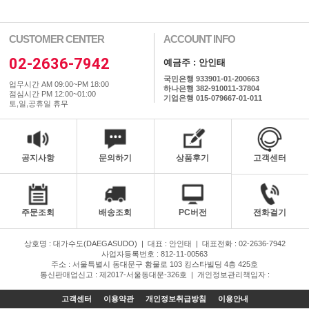
CUSTOMER CENTER
ACCOUNT INFO
02-2636-7942
예금주 : 안인태
국민은행 933901-01-200663
업무시간 AM 09:00~PM 18:00
하나은행 382-910011-37804
점심시간 PM 12:00~01:00
기업은행 015-079667-01-011
토,일,공휴일 휴무
공지사항
문의하기
상품후기
고객센터
주문조회
배송조회
PC버전
전화걸기
상호명 : 대가수도(DAEGASUDO)
|
대표 : 안인태
|
대표전화 : 02-2636-7942
사업자등록번호 : 812-11-00563
주소 : 서울특별시 동대문구 황물로 103 킹스타빌딩 4층 425호
통신판매업신고 : 제2017-서울동대문-326호
|
개인정보관리책임자 :
고객센터
이용약관
개인정보취급방침
이용안내