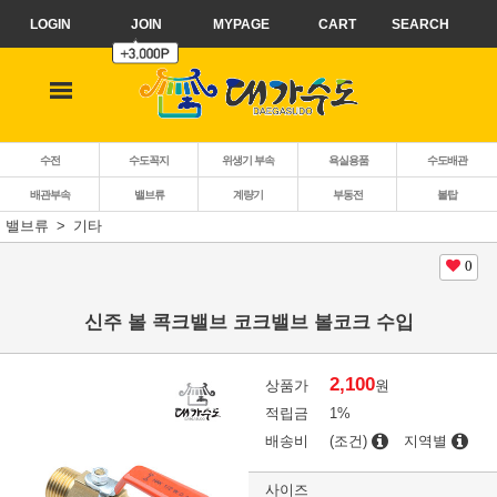
LOGIN
JOIN
MYPAGE
CART
SEARCH
수전
수도꼭지
위생기 부속
욕실용품
수도배관
배관부속
밸브류
계량기
부동전
볼탑
밸브류
기타
0
신주 볼 콕크밸브 코크밸브 볼코크 수입
2,100
상품가
원
적립금
1%
배송비
(조건)
지역별
사이즈