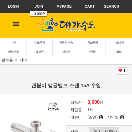
LOGIN
JOIN
MYPAGE
CART
SEARCH
수전
수도꼭지
위생기 부속
욕실용품
수도배관
배관부속
밸브류
계량기
부동전
볼탑
밸브류
기타
1
관붙이 앵글밸브 스텐 15A 수입
3,000
상품가
원
적립금
1%
배송비
(조건)
지역별
선택