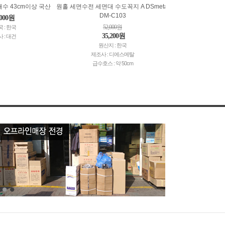
 배수 43cm이상 국산
원홀 세면수전 세면대 수도꼭지 A DSmetal
DM-C103
,000원
52,000원
 : 한국
35,200원
 : 대건
원산지 : 한국
제조사 : 디에스메탈
급수호스 : 약 50cm
1
2