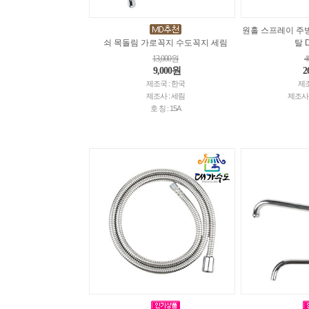
원홀 스프레이 주
쇠 목돌림 가로꼭지 수도꼭지 세림
탈 
13,000원
4
9,000원
2
제조국 : 한국
제조
제조사 : 세림
제조사
호 칭 : 15A