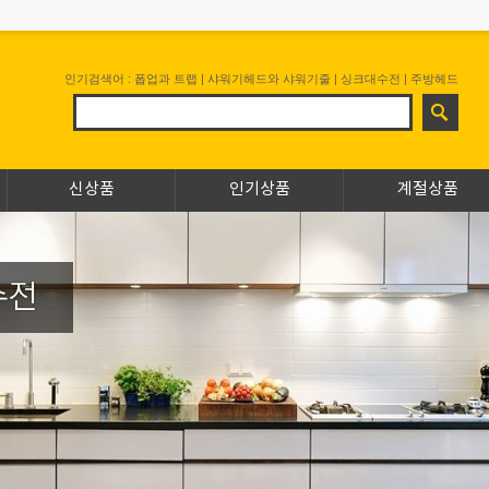
인기검색어 :
폽업과 트랩
|
샤워기헤드와 샤워기줄
|
싱크대수전
|
주방헤드
신상품
인기상품
계절상품