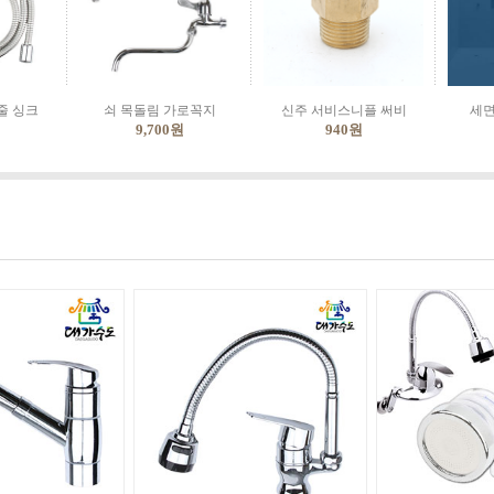
줄 싱크
쇠 목돌림 가로꼭지
신주 서비스니플 써비
세면
9,700
원
940
원