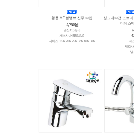
황동 MF 볼밸브 신주 수입
싱크대수전 코브라 
디에스메탈
4,750원
6
원산지 : 중국
4
제조사 : HEESUNG
사이즈 : 15A, 20A, 25A, 32A, 40A, 50A
제조
제조사
냉온