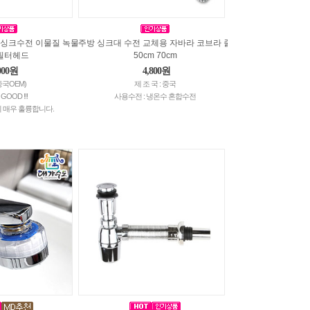
 싱크수전 이물질 녹물
주방 싱크대 수전 교체용 자바라 코브라 줄
필터헤드
50cm 70cm
000원
4,800원
중국OEM)
제 조 국 : 중국
OOD !!!
사용수전 : 냉온수 혼합수전
 매우 훌륭합니다.