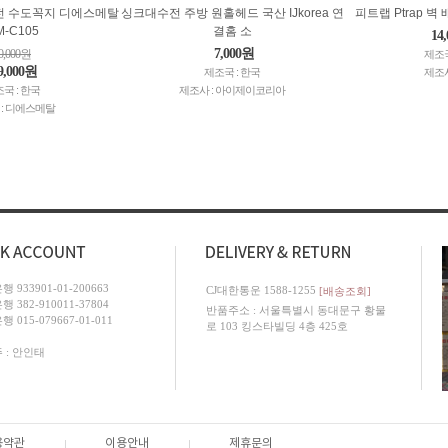
전 수도꼭지 디에스메탈
싱크대수전 주방 원홀헤드 국산 IJkorea 연
피트랩 Ptrap 벽
M-C105
결홈 소
14
7,000원
0,000원
제조국
9,000원
제조국 : 한국
제조사
국 : 한국
제조사 : 아이제이코리아
 : 디에스메탈
 933901-01-200663
CJ대한통운 1588-1255
[배송조회]
 382-910011-37804
반품주소 : 서울특별시 동대문구 황물
 015-079667-01-011
로 103 킹스타빌딩 4층 425호
 : 안인태
용약관
이용안내
제휴문의