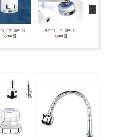
대 수전 필터 헤
세면대 수전 필터 헤
국산 일체형 망치트랩
3,200
원
3,600
원
8,900
원