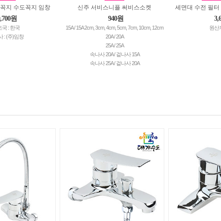
로꼭지 수도꼭지 임창
신주 서비스니플 써비스소켓
세면대 수전 필터
9,700원
940원
3,
국 : 한국
15A / 15A 2cm, 3cm, 4cm, 5cm, 7cm, 10cm, 12cm
원산지
 : (주)임창
20A / 20A
25A / 25A
속나사 20A / 겉나사 15A
속나사 25A / 겉나사 20A