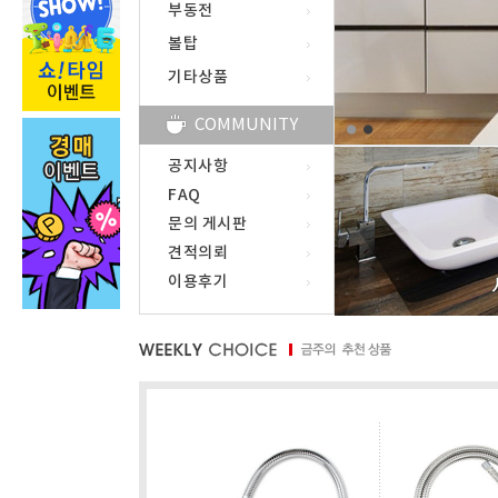
부동전
볼탑
기타상품
COMMUNITY
1
2
공지사항
FAQ
문의 게시판
견적의뢰
이용후기