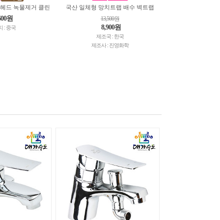
 헤드 녹물제거 클린
국산 일체형 망치트랩 배수 벽트랩
600원
13,500원
8,900원
 : 중국
제조국 : 한국
제조사 : 진영화학