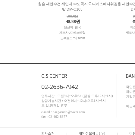
원홀 세면수전 세면대 수도꼭지 C 디에스메
사워겸용 세면수
탈 DM-C103
D
60,000원
8
40,500원
4
원산지 : 한국
제조
제조사 : 디에스메탈
제조사
급수호스 : 약 48cm
02-2636-7942
국민은행
하나은행
업무시간 : 오전9시~오후6시(점심:오후12시~1시)
기업은행
상담가능시간 : 오전10시~12시/오후1시~5시
토,일,공휴일 휴무
예금주
e-mail : daegasudo@naver.com
fax : 02-462-8677
회사소개
개인정보취급방침
이