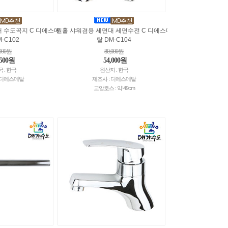
 수도꼭지 C 디에스메
원홀 샤워겸용 세면대 세면수전 C 디에스메
M-C102
탈 DM-C104
,000원
80,000원
,500원
54,000원
 : 한국
원산지 : 한국
: 디에스메탈
제조사 : 디에스메탈
고압호스 : 약 49cm