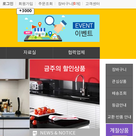
로그인
회원가입
주문조회
장바구니[
0
개]
고객센터
+3000
자료실
협력업체
장바구니
관심상품
배송조회
등급안내
교환·반품 안내
NEWS & NOTICE