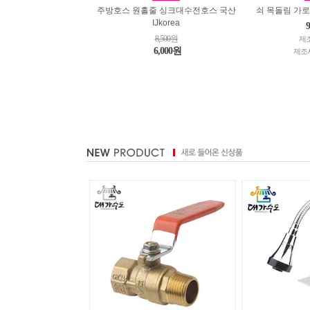
주방호스 원홀줄 싱크대수전호스 국산
쇠 목돌림 가
IJkorea
8,500원
제조
6,000원
제조사