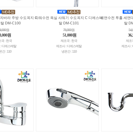
자바라 주방 수도꼭지 C
샤워수전 욕실 샤워기 수도꼭지 C 디에스메
세면수전 투홀 세면대
 DM-C100
탈 DM-C101
탈 D
4,000원
76,000원
54
3,000원
51,000원
36
국 : 한국
제조국 : 한국
제조국
 : 디에스메탈
제조사 : 디에스메탈
제조사 
간 : 110
냉온간 : 110