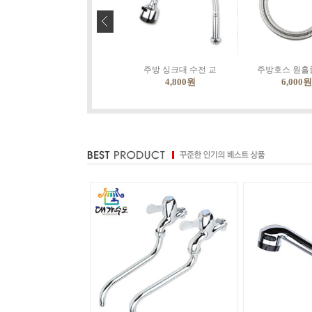
주방 싱크대 수전 교
주방호스 원홀
4,800
원
6,000
원