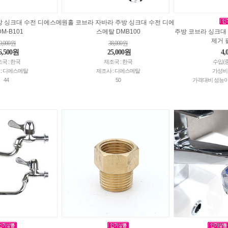
방 싱크대 수전 디에스메
원홀 코브라 자바라 주방 싱크대 수전 디에
DM-B101
스메탈 DMB100
주방 코브라 싱크대
제거 
0,000원
38,000원
6,500원
25,000원
4,
국 : 한국
제조국 : 한국
수입(
 : 디에스메탈
제조사 : 디에스메탈
가성비 G
44
50
가격대비 성능이