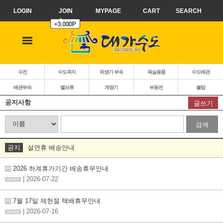
LOGIN
JOIN
MYPAGE
CART
SEARCH
수전
수도꼭지
위생기 부속
욕실용품
수도배관
배관부속
밸브류
계량기
부동전
볼탑
공지사항
글쓰기
검색
공지
설연휴 배송안내
2026 하계휴가기간 배송휴무안내
| 2026-07-22
7월 17일 제헌절 택배휴무안내
| 2026-07-16