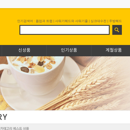
인기검색어 :
폽업과 트랩
|
샤워기헤드와 샤워기줄
|
싱크대수전
|
주방헤드
신상품
인기상품
계절상품