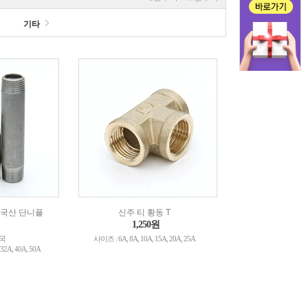
기타
4 국산 단니플
신주 티 황동 T
1,250원
한국
사이즈 : 6A, 8A, 10A, 15A, 20A, 25A
32A, 40A, 50A