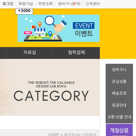
로그인
회원가입
주문조회
장바구니[
0
개]
고객센터
+3000
자료실
협력업체
장바구니
관심상품
배송조회
등급안내
교환·반품 안내
HOME
배관부속
스덴부속
>
>