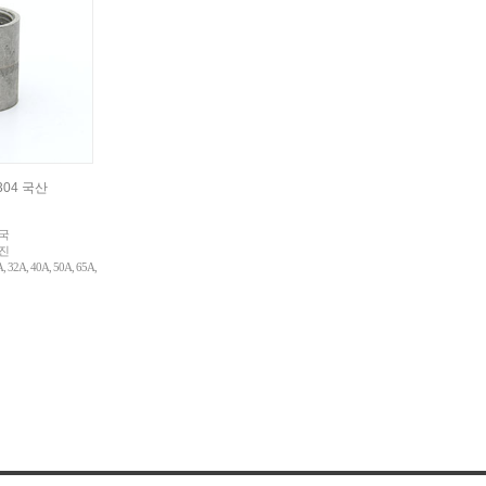
304 국산
한국
영진
, 32A, 40A, 50A, 65A,