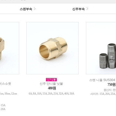
스덴부속
신주부속
스텐 니플 SUS30
써비스소켓
신주 단니플 닛불
750원
480원
원산지 : 
 7cm, 10cm, 12cm
6A, 8A, 10A, 15A, 20A, 25A, 32A, 40A, 50A
사이즈 : 15A, 20A, 25A, 
 15A
 20A