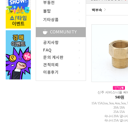
부동전
백부속
볼탑
기타상품
COMMUNITY
공지사항
FAQ
문의 게시판
견적의뢰
이용후기
신주 서비스니플 
940원
15A / 15A 2cm, 3cm, 4cm, 5cm,
20A / 20A
25A / 25A
속나사 20A / 겉나사
속나사 25A / 겉나사