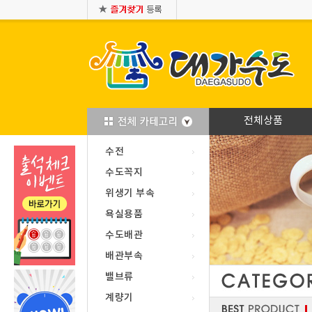
전체상품
수전
수도꼭지
위생기 부속
욕실용품
수도배관
배관부속
밸브류
계량기