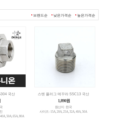
브랜드순
낮은가격순
높은가격순
304 국산
스텐 플러그 메꾸라 SSC13 국산
원
1,890원
한국
원산지 : 한국
영진
사이즈 : 15A, 20A, 25A, 32A, 40A, 50A
40A, 50A, 65A, 80A