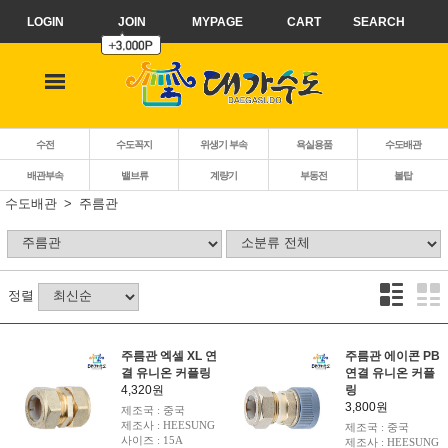
LOGIN
JOIN
MYPAGE
CART
SEARCH
수전
수도꼭지
위생기 부속
욕실용품
수도배관
배관부속
밸브류
계량기
부동전
볼탑
수도배관
주름관
정렬
주름관 엑셀 XL 연
주름관 에이콘 PB
결 유니온 커플링
연결 유니온 커플
4,320원
링
3,800원
제조국 : 중국
제조사 : HEESUNG
제조국 : 중국
사이즈 : 15A
제조사 : HEESUNG