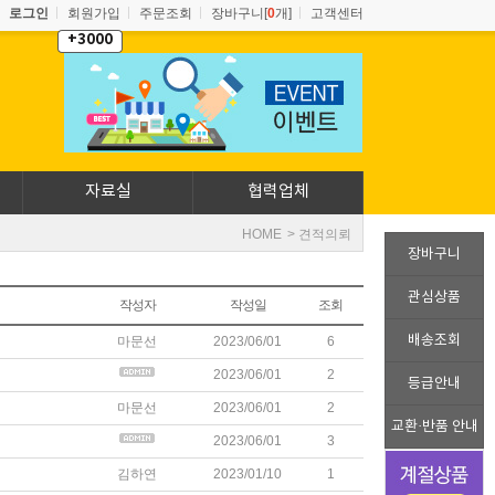
로그인
회원가입
주문조회
장바구니[
0
개]
고객센터
+3000
자료실
협력업체
HOME
> 견적의뢰
장바구니
관심상품
작성자
작성일
조회
배송조회
마문선
2023/06/01
6
2023/06/01
2
등급안내
마문선
2023/06/01
2
교환·반품 안내
2023/06/01
3
김하연
2023/01/10
1