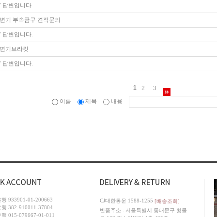
답변입니다.
변기 부속금구 견적문의
답변입니다.
면기브라킷
답변입니다.
1
2
3
이름
제목
내용
 933901-01-200663
CJ대한통운 1588-1255
[배송조회]
 382-910011-37804
반품주소 : 서울특별시 동대문구 황물
 015-079667-01-011