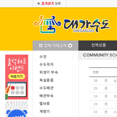
전체상품
수전
수도꼭지
위생기 부속
번호
욕실용품
26
상
수도배관
25
배관부속
24
안
밸브류
23
계량기
22
스