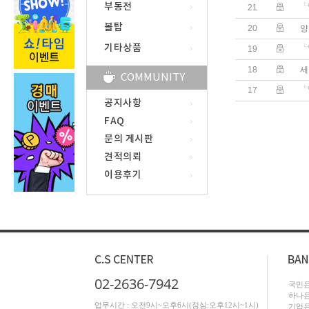
부동전
21
볼탑
20
양
기타상품
19
18
세
COMMUNITY
17
공지사항
FAQ
문의 게시판
견적의뢰
이용후기
02-2636-7942
국민은행
하나은행
업무시간 : 오전9시~오후6시(점심:오후12시~1시)
기업은행