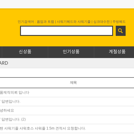
인기검색어 :
폽업과 트랩
|
샤워기헤드와 샤워기줄
|
싱크대수전
|
주방헤드
신상품
인기상품
계절상품
제목
품제작의뢰 입니다
답변입니다.
녕하세요
(2)
답변입니다.
텐 샤워기줄 샤워호스 샤워줄 1.5m 견적서 요청합니다.