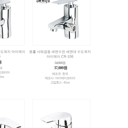
수도꼭지 아이제이
원홀 샤워겸용 세면수전 세면대 수도꼭지
5
아이제이 CR-106
원
54,000원
37,000원
한국
제이코리아
제조국 : 한국
2cm
제조사 : 아이제이코리아
고압호스 : 42cm