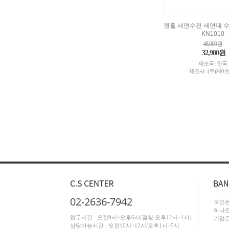
원홀 세면수전 세면대 
KN1010
48,000원
32,900원
제조국 : 한국
제조사 : (주)케이
02-2636-7942
국민은행
하나은행
업무시간 : 오전9시~오후6시(점심:오후12시~1시)
기업은행
상담가능시간 : 오전10시~12시/오후1시~5시