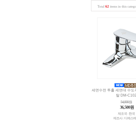
Total
62
items in this categ
세면수전 투홀 세면대 수도
탈 DM-C10
54,000원
36,500원
제조국 : 한국
제조사 : 디에스