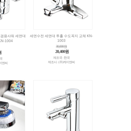
 겸용샤워 세면대
세면수전 세면대 투홀 수도꼭지 교체 KN-
1003
N-1004
30,000원
20,400원
원
제조국 : 한국
한국
제조사 : (주)케이앤씨
케이앤씨