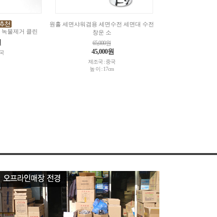
원홀 세면샤워겸용 세면수전 세면대 수전
 녹물제거 클린
창운 소
원
65,000원
45,000원
중국
제조국 : 중국
높 이 : 17cm