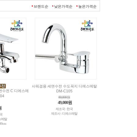
브랜드순
낮은가격순
높은가격순
사워겸용 세면수전 수도꼭지 디에스메탈
면수전 C 디에스메
DM-C105
04
80,000원
49,000원
원
제조국 : 한국
제조사 : 디에스메탈
한국
스메탈
49cm