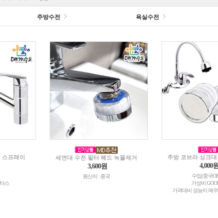
주방수전
욕실수전
홀 스프레이
주방 코브라 싱크대
세면대 수전 필터 헤드 녹물제거
4,000
3,600원
수입(중국OE
원산지 : 중국
워터스
가성비 GOOD 
가격대비 성능이 매우