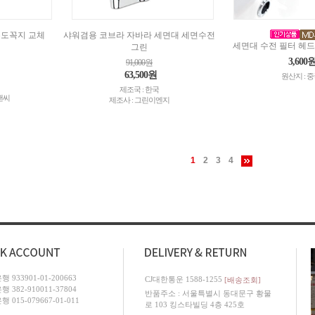
수도꼭지 교체
샤워겸용 코브라 자바라 세면대 세면수전
세면대 수전 필터 헤드
그린
3,600
91,000원
63,500원
원산지 : 
제조국 : 한국
앤씨
제조사 : 그린이엔지
1
2
3
4
 933901-01-200663
CJ대한통운 1588-1255
[배송조회]
 382-910011-37804
반품주소 : 서울특별시 동대문구 황물
 015-079667-01-011
로 103 킹스타빌딩 4층 425호