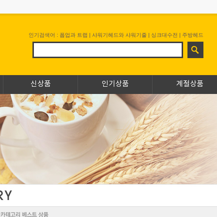
인기검색어 :
폽업과 트랩
|
샤워기헤드와 샤워기줄
|
싱크대수전
|
주방헤드
신상품
인기상품
계절상품