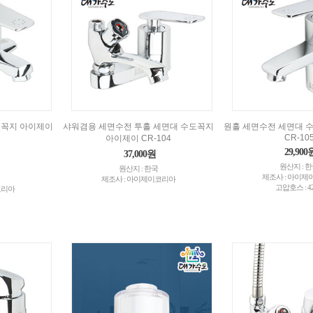
도꼭지 아이제이
샤워겸용 세면수전 투홀 세면대 수도꼭지
원홀 세면수전 세면대 
CR-10
아이제이 CR-104
29,900
37,000원
원산지 : 
원산지 : 한국
제조사 : 아이
제조사 : 아이제이코리아
고압호스 : 4
코리아