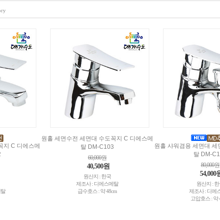
ory
원홀 세면수전 세면대 수도꼭지 C 디에스메
꼭지 C 디에스메
원홀 샤워겸용 세면대 세
탈 DM-C103
2
탈 DM-C1
60,000원
80,000원
40,500원
54,000
원산지 : 한국
제조사 : 디에스메탈
원산지 : 
메탈
급수호스 : 약 48cm
제조사 : 디에
고압호스 : 약 