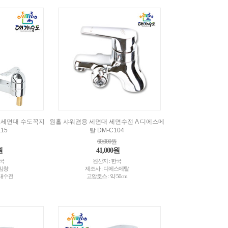
 세면대 수도꼭지
원홀 샤워겸용 세면대 세면수전 A 디에스메
115
탈 DM-C104
60,000원
원
41,000원
한국
원산지 : 한국
)임창
제조사 : 디에스메탈
대수전
고압호스 : 약 50cm