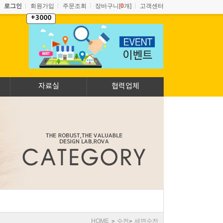
로그인
회원가입
주문조회
장바구니[
0
개]
고객센터
+3000
자료실
협력업체
HOME
수전
세면수전
>
>