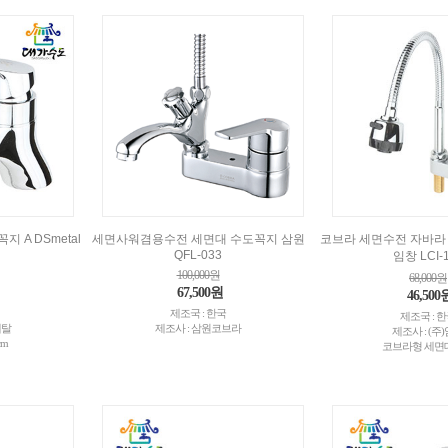
 A DSmetal
세면사워겸용수전 세면대 수도꼭지 삼원
코브라 세면수전 자바라
QFL-033
임창 LCI-
100,000원
68,000원
67,500원
46,500
제조국 : 한국
제조국 : 
메탈
제조사 : 삼원코브라
제조사 : (주
cm
코브라형 세면