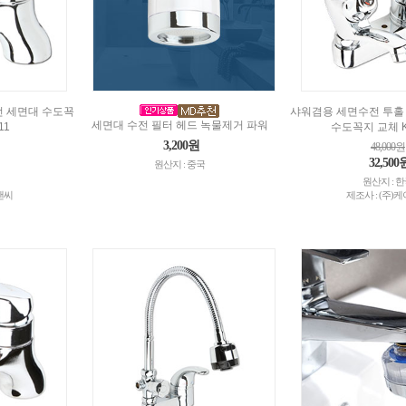
 세면대 수도꾝
샤워겸용 세면수전 투홀
세면대 수전 필터 헤드 녹물제거 파워
11
수도꼭지 교체 K
3,200원
48,000원
32,500
원산지 : 중국
원산지 : 
앤씨
제조사 : (주)