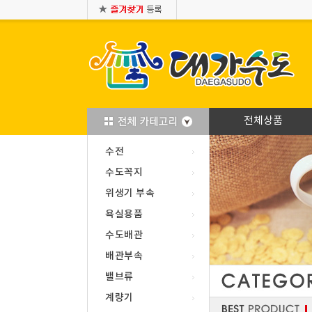
전체상품
수전
수도꼭지
위생기 부속
욕실용품
수도배관
배관부속
밸브류
계량기