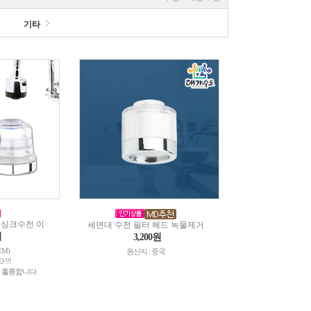
기타
 싱크수전 이
세면대 수전 필터 헤드 녹물제거
원
3,200원
M)
원산지 : 중국
!!!
 훌륭합니다.