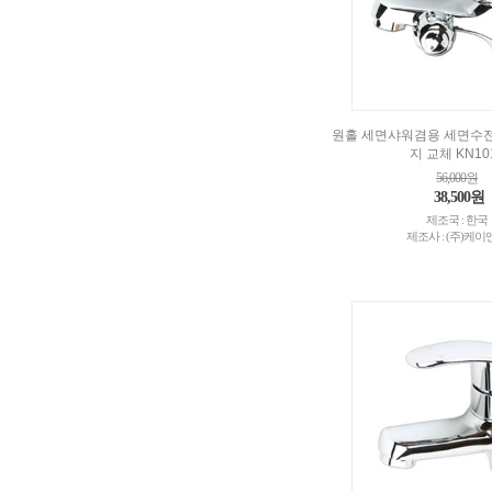
원홀 세면샤워겸용 세면수전
지 교체 KN10
56,000원
38,500원
제조국 : 한국
제조사 : (주)케이