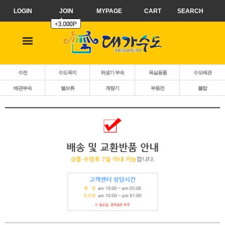
LOGIN
JOIN
MYPAGE
CART
SEARCH
수전
수도꼭지
위생기 부속
욕실용품
수도배관
배관부속
밸브류
계량기
부동전
볼탑