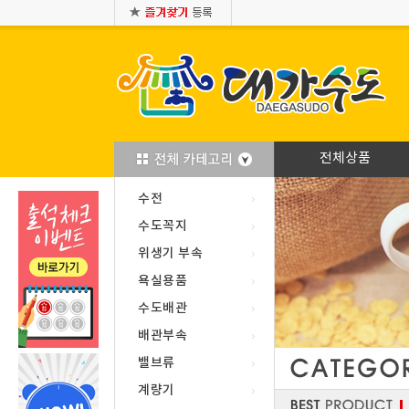
전체상품
수전
수도꼭지
위생기 부속
욕실용품
수도배관
배관부속
밸브류
계량기