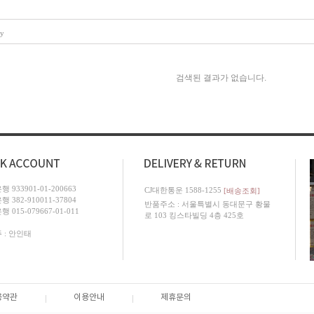
ry
검색된 결과가 없습니다.
 933901-01-200663
CJ대한통운 1588-1255
[배송조회]
 382-910011-37804
반품주소 : 서울특별시 동대문구 황물
 015-079667-01-011
로 103 킹스타빌딩 4층 425호
 : 안인태
용약관
이용안내
제휴문의