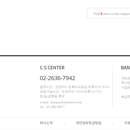
Total
0
items in this catego
02-2636-7942
국민은행
하나은행
업무시간 : 오전9시~오후6시(점심:오후12시~1시)
기업은행
상담가능시간 : 오전10시~12시/오후1시~5시
토,일,공휴일 휴무
예금주
e-mail : daegasudo@naver.com
fax : 02-462-8677
회사소개
개인정보취급방침
이