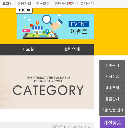
로그인
회원가입
주문조회
장바구니[
0
개]
고객센터
+3000
자료실
협력업체
장바구니
관심상품
배송조회
등급안내
교환·반품 안내
HOME
수도배관
기타
>
>