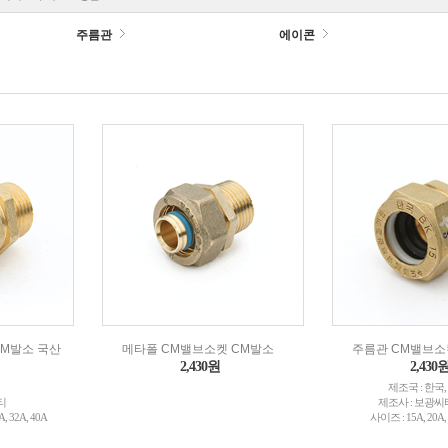
주름관
에이콘
CM발소 국산
메타폴 CM밸브소켓 CM발소
주름관 CM밸브소
2,430원
2,430
제조국 : 한국,
티
제조사 : 보광씨
A, 32A, 40A
사이즈 : 15A, 20A, 