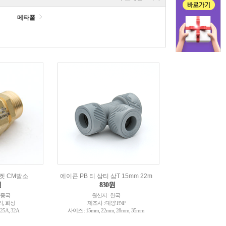
메타폴
켓 CM발소
에이콘 PB 티 삼티 삼T 15mm 22m
원
830원
 중국
원산지 : 한국
티, 희성
제조사 : 대양 PNP
25A, 32A
사이즈 : 15mm, 22mm, 28mm, 35mm