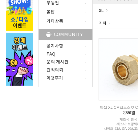
부동전
XL
볼탑
기타상품
기타
COMMUNITY
공지사항
FAQ
문의 게시판
견적의뢰
이용후기
엑셀 XL CM밸브소켓 
2,380원
제조국 : 한국
제조사 : 보광씨
사이즈 : 12A, 15A, 20A, 25