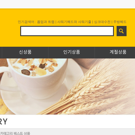
인기검색어 :
폽업과 트랩
|
샤워기헤드와 샤워기줄
|
싱크대수전
|
주방헤드
신상품
인기상품
계절상품