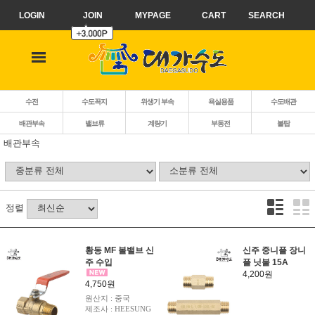
LOGIN
JOIN
MYPAGE
CART
SEARCH
수전
수도꼭지
위생기 부속
욕실용품
수도배관
배관부속
밸브류
계량기
부동전
볼탑
배관부속
정렬
황동 MF 볼밸브 신
신주 중니플 장니
주 수입
플 닛불 15A
4,200원
4,750원
원산지 : 중국
제조사 : HEESUNG