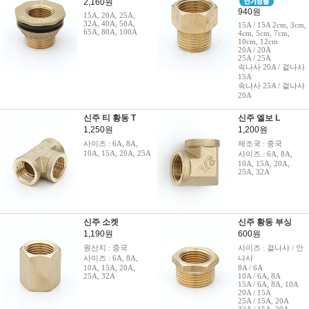
2,160원
940원
15A, 20A, 25A,
32A, 40A, 50A,
15A / 15A 2cm, 3cm,
65A, 80A, 100A
4cm, 5cm, 7cm,
10cm, 12cm
20A / 20A
25A / 25A
속나사 20A / 겉나사
15A
속나사 25A / 겉나사
20A
신주 티 황동 T
신주 엘보 L
1,250원
1,200원
사이즈 : 6A, 8A,
제조국 : 중국
10A, 15A, 20A, 25A
사이즈 : 6A, 8A,
10A, 15A, 20A,
25A, 32A
신주 소켓
신주 황동 부싱
1,190원
600원
원산지 : 중국
사이즈 : 겉나사 / 안
사이즈 : 6A, 8A,
나사
10A, 15A, 20A,
8A / 6A
25A, 32A
10A / 6A, 8A
15A / 6A, 8A, 10A
20A / 15A
25A / 15A, 20A