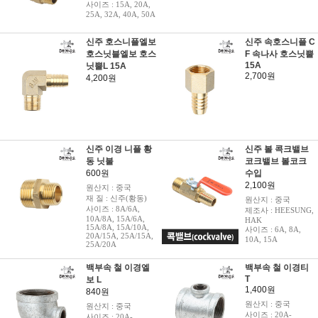
사이즈 : 15A, 20A,
25A, 32A, 40A, 50A
신주 호스니플엘보
신주 속호스니플 C
호스닛블엘보 호스
F 속나사 호스닛뿔
15A
닛뿔L 15A
2,700원
4,200원
신주 이경 니플 황
신주 볼 콕크밸브
동 닛불
코크밸브 볼코크
600원
수입
2,100원
원산지 : 중국
재 질 : 신주(황동)
원산지 : 중국
사이즈 : 8A/6A,
제조사 : HEESUNG,
10A/8A, 15A/6A,
HAK
15A/8A, 15A/10A,
사이즈 : 6A, 8A,
20A/15A, 25A/15A,
10A, 15A
25A/20A
백부속 철 이경엘
백부속 철 이경티
T
보 L
1,400원
840원
원산지 : 중국
원산지 : 중국
사이즈 : 20A-
사이즈 : 20A-