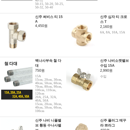
40-32
50-15, 50-20, 50-25,
50-32, 50-40
신주 써비스 티 15
신주 십자 티 크로
A
스 T
4,450원
2,160원
6A, 8A, 10A, 15A
백나사부속 철 다
신주 나비소켓밸브
대
수입 15A
750원
2,990원
15A
수입
15cm, 20cm, 30cm,
40cm, 50cm, 60cm,
70cm, 80cm, 90cm,
100cm, 110cm,
120cm
20A, 25A, 32A,
40A, 50A
15cm, 20cm, 30cm,
40cm, 50cm, 60cm,
100cm
신주 나비 니플밸
신주 플러그 메꾸
브 황동 수나사밸
라 쁘라그