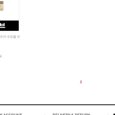
수기 수도용 수
밀
1