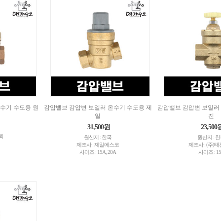
수기 수도용 원
감압밸브 감압변 보일러 온수기 수도용 제
감압밸브 감압변 보일러 
일
진
31,500원
23,500
텍
원산지 : 한국
원산지 : 
제조사 : 제일에스코
제조사 : (주)
사이즈 : 15A, 20A
사이즈 : 1