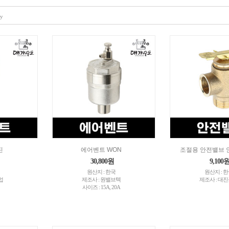
ry
진
에어벤트 WON
조절용 안전밸브 
30,800원
9,100
원산지 : 한국
원산지 : 
업
제조사 : 원밸브텍
제조사 : 대
사이즈 : 15A, 20A