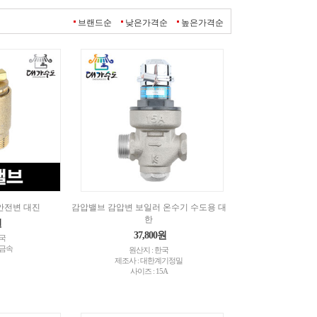
브랜드순
낮은가격순
높은가격순
안전변 대진
감압밸브 감압변 보일러 온수기 수도용 대
한
원
37,800원
한국
진금속
원산지 : 한국
제조사 : 대한계기정밀
사이즈 : 15A