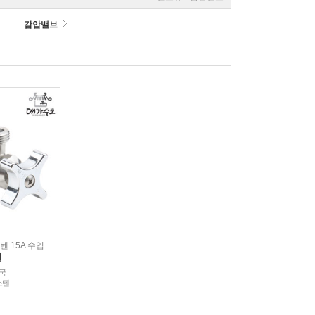
감압밸브
 15A 수입
원
중국
스텐