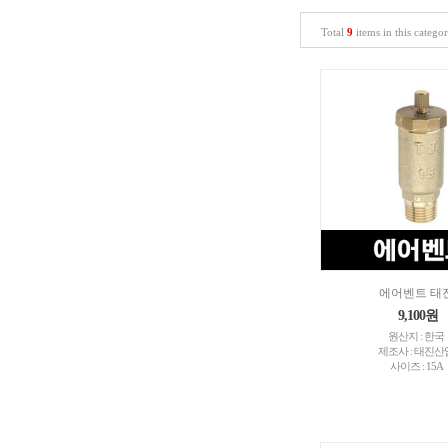
Total
9
items in this catego
에어벤트 태
9,100원
원산지 : 한국
제조사 : 태진산
사이즈 : 15A