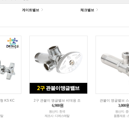
게이트밸브
체크밸브
 KS KC
2구 관붙이 앵글밸브 비데용 조
관붙이 앵글밸브 스텐
6,900원
3,000
원산지 : 한국
원산지 : 
메탈
제조사 : 디에스메탈
몸통재료 : 