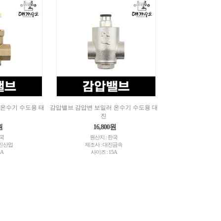
온수기 수도용 태
감압밸브 감압변 보일러 온수기 수도용 대
진
원
16,800원
한국
원산지 : 한국
태진산업
제조사 : 대진금속
5A
사이즈 : 15A