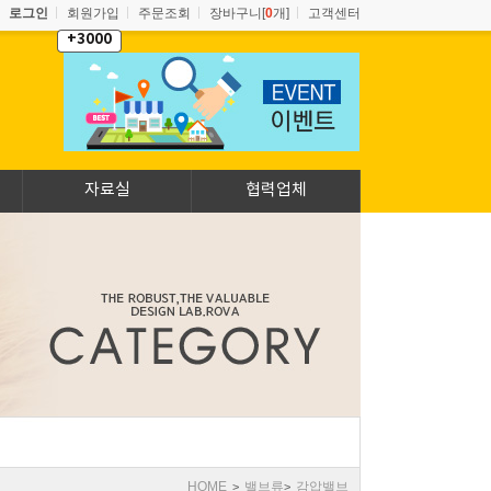
로그인
회원가입
주문조회
장바구니[
0
개]
고객센터
+3000
자료실
협력업체
HOME
밸브류
감압밸브
>
>