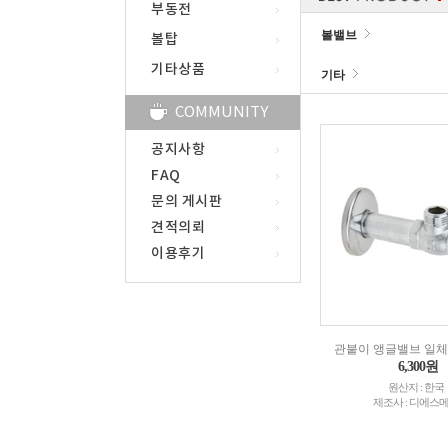
부동전
볼밸브
볼탑
기타상품
기타
COMMUNITY
공지사항
FAQ
문의 게시판
견적의뢰
이용후기
관붙이 앵글밸브 일체형
6,300원
원산지 : 한국
제조사 : 디에스