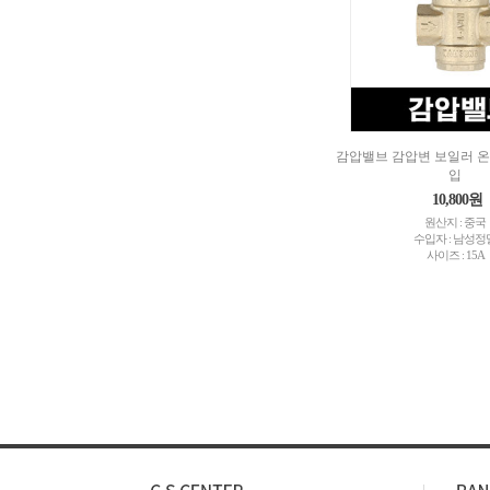
감압밸브 감압변 보일러 온
입
10,800원
원산지 : 중국
수입자 : 남성정
사이즈 : 15A