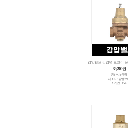
감압밸브 감압변 보일러 온
39,200원
원산지 : 한국
제조사 : 원밸브
사이즈 : 15A