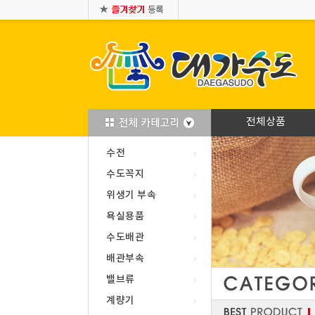
전체상품
수전
수도꼭지
위생기 부속
욕실용품
수도배관
배관부속
밸브류
계량기